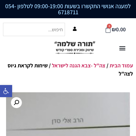
למענה אנושי התקשרו בשעות 09:00-19:00 לטלפון
054-
6718711
0
₪
0.00
עמוד הבית
/
צה"ל -צבא הגנה לישראל
/ שיחות לקראת גיוס
לצה"ל
פתח סרגל נ