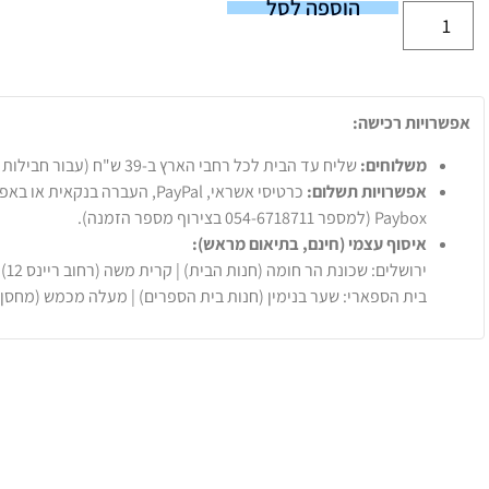
הוספה לסל
אפשרויות רכישה:
משלוחים:
שליח עד הבית לכל רחבי הארץ ב-39 ש"ח (עבור חבילות עד 20 ק"ג).
אפשרויות תשלום:
Paybox (למספר 054-6718711 בצירוף מספר הזמנה).
איסוף עצמי (חינם, בתיאום מראש):
ירושלים: שכונת הר חומה (חנות הבית) | קרית משה (רחוב ריינס 12)
בית הספארי: שער בנימין (חנות בית הספרים) | מעלה מכמש (מחסן