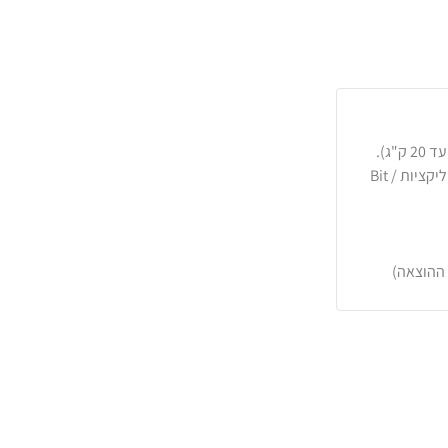
כרטיסי אשראי, PayPal, העברה בנקאית או באפליקציות Bit /
 ההוצאה)