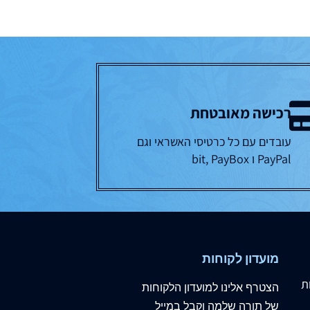
רכישה מאובטחת
עובדים עם כל כרטיסי האשראי וגם
PayPal ו bit, PayBox
מועדון לקוחות
ת
הצטרף
אלינו
למועדון הלקוחות
של תורה שלמה וקבל במייל