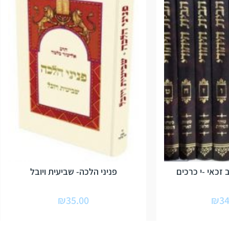
 זכאי -י כרכים
פניני הלכה- שביעית ויובל
₪
35.00
₪
34