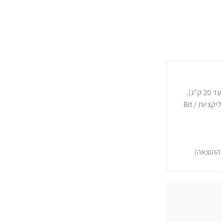
כרטיסי אשראי, PayPal, העברה בנקאית או באפליקציות Bit /
 ההוצאה)