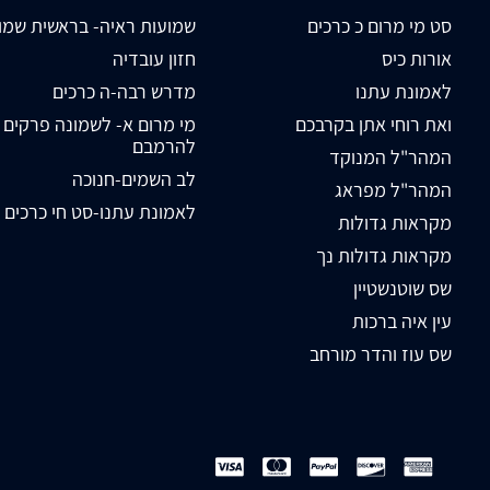
סט מי מרום כ כרכים
שמועות ראיה- בראשית שמו
אורות כיס
חזון עובדיה
לאמונת עתנו
מדרש רבה-ה כרכים
ואת רוחי אתן בקרבכם
מי מרום א- לשמונה פרקים
להרמבם
המהר"ל המנוקד
לב השמים-חנוכה
המהר"ל מפראג
לאמונת עתנו-סט חי כרכים
מקראות גדולות
מקראות גדולות נך
שס שוטנשטיין
עין איה ברכות
שס עוז והדר מורחב