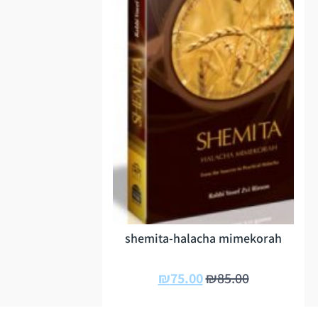
shemita-halacha mimekorah
₪
75.00
₪
85.00