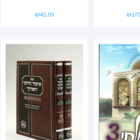
₪
45.00
₪
170