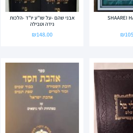
SHAAREI 
אבני שהם -על שו"ע יו"ד -הלכות
נידה וטבילה
₪
148.00
₪
105