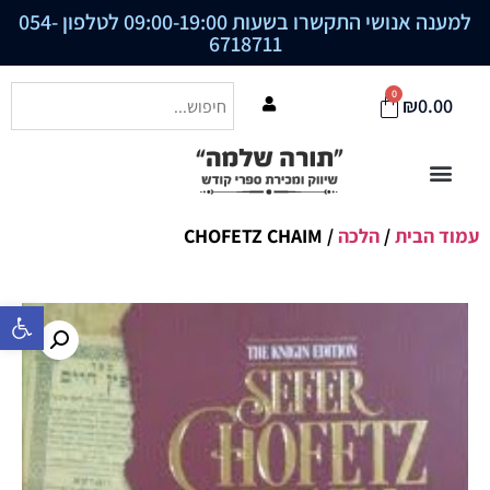
למענה אנושי התקשרו בשעות 09:00-19:00 לטלפון
054-
6718711
0
₪
0.00
עמוד הבית
/
הלכה
/ CHOFETZ CHAIM
פתח סרגל נ