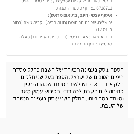
בנקאית או באפליקציות Bit / Paybox (למספר 054-
6718711 בצירוף מספר הזמנה).
איסוף עצמי (חינם, בתיאום מראש):
ירושלים: שכונת הר חומה (חנות הבית) | קרית משה (רחוב
ריינס 12)
בית הספארי: שער בנימין (חנות בית הספרים) | מעלה
מכמש (מחסן ההוצאה)
הספר עוסק בעניינה המיוחד של השבת כחלק מסדר
הימים הטובים של ישראל. הספר בעל שני חלקים
חלק אחד הוא פרוש לשיר המיוחד שמהווה מעיין
פתיחה ליום השבת-לכה דודי. הפירוש עמוק מאד
ומיוחד במקוריותו. החלק השני עוסק בעניינה המיוחד
של השבת.