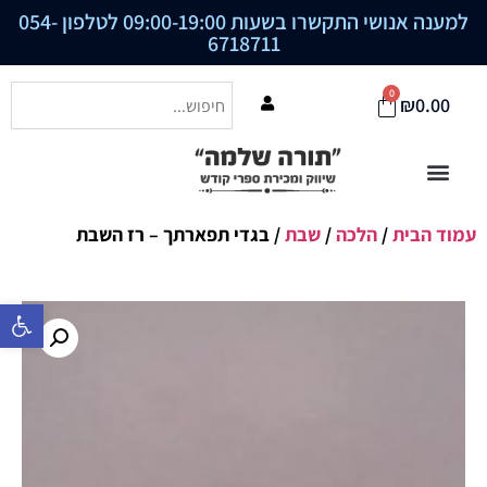
למענה אנושי התקשרו בשעות 09:00-19:00 לטלפון
054-
6718711
0
₪
0.00
עמוד הבית
/
הלכה
/
שבת
/ בגדי תפארתך – רז השבת
פתח סרגל נ