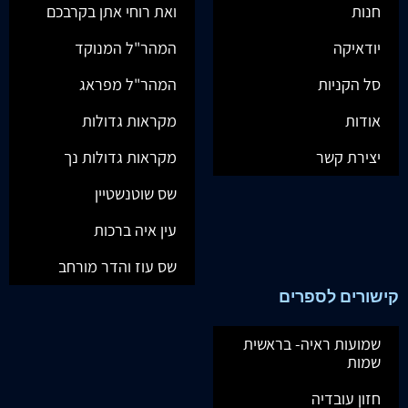
חנות
ואת רוחי אתן בקרבכם
יודאיקה
המהר"ל המנוקד
סל הקניות
המהר"ל מפראג
אודות
מקראות גדולות
יצירת קשר
מקראות גדולות נך
שס שוטנשטיין
עין איה ברכות
שס עוז והדר מורחב
קישורים לספרים
שמועות ראיה- בראשית
שמות
חזון עובדיה