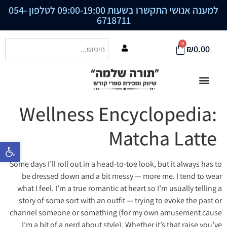
למענה אנושי התקשרו בשעות 09:00-19:00 לטלפון
054-
6718711
0
₪
0.00
Wellness Encyclopedia:
Matcha Latte
פתח סרגל נ
Some days I’ll roll out in a head-to-toe look, but it always has to
be dressed down and a bit messy — more me. I tend to wear
what I feel. I’m a true romantic at heart so I’m usually telling a
story of some sort with an outfit — trying to evoke the past or
channel someone or something (for my own amusement cause
I’m a bit of a nerd about style). Whether it’s that raise you’ve