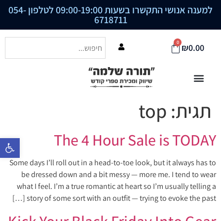
למענה אנושי התקשרו בשעות 09:00-19:00 לטלפון
054-
6718711
0
₪
0.00
תגית:
top
The 4 Hour Sale is TODAY
פתח סרגל נ
Some days I’ll roll out in a head-to-toe look, but it always has to
be dressed down and a bit messy — more me. I tend to wear
what I feel. I’m a true romantic at heart so I’m usually telling a
story of some sort with an outfit — trying to evoke the past […]
Kick Your Black Friday Into Gear