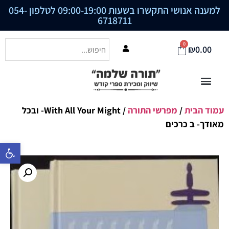
למענה אנושי התקשרו בשעות 09:00-19:00 לטלפון
054-
6718711
0
₪
0.00
עמוד הבית
/
מפרשי התורה
/ With All Your Might- ובכל
מאודך- ב כרכים
פתח סרגל נ