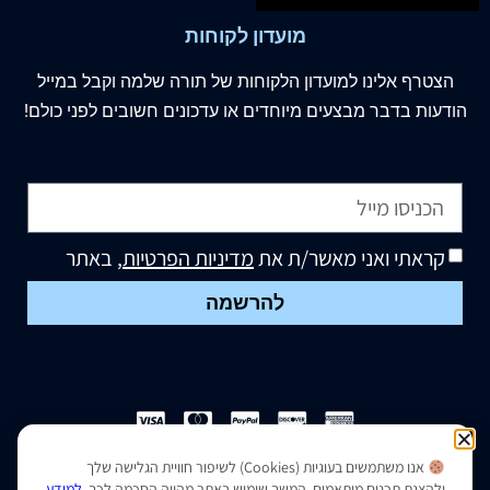
מועדון לקוחות
הצטרף
אלינו
למועדון הלקוחות של תורה שלמה וקבל במייל
הודעות בדבר מבצעים מיוחדים או עדכונים חשובים לפני כולם!
קראתי ואני מאשר/ת את
מדיניות הפרטיות
, באתר
להרשמה
אנו משתמשים בעוגיות (Cookies) לשיפור חוויית הגלישה שלך
הצהרת נגישות
|
מדיניות פרטיות
ולהצגת תכנים מותאמים. המשך שימוש באתר מהווה הסכמה לכך.
למידע