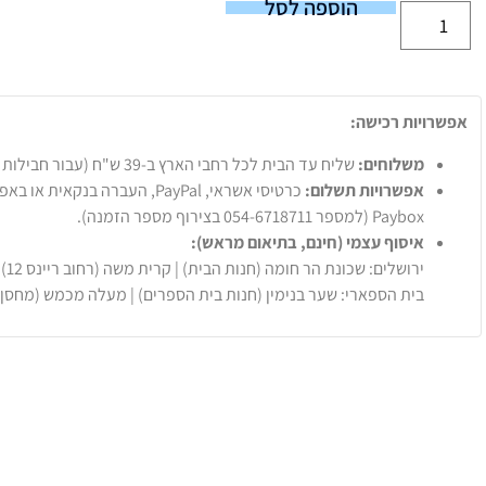
הוספה לסל
אפשרויות רכישה:
משלוחים:
שליח עד הבית לכל רחבי הארץ ב-39 ש"ח (עבור חבילות עד 20 ק"ג).
אפשרויות תשלום:
Paybox (למספר 054-6718711 בצירוף מספר הזמנה).
איסוף עצמי (חינם, בתיאום מראש):
ירושלים: שכונת הר חומה (חנות הבית) | קרית משה (רחוב ריינס 12)
בית הספארי: שער בנימין (חנות בית הספרים) | מעלה מכמש (מחסן