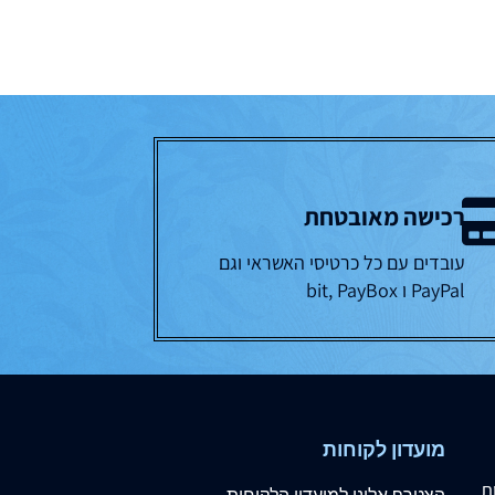
רכישה מאובטחת
עובדים עם כל כרטיסי האשראי וגם
PayPal ו bit, PayBox
מועדון לקוחות
ת