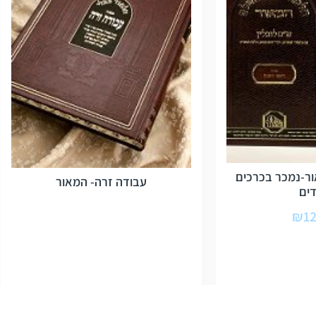
ר-נמכר בכרכים
עבודה זרה- המאור
ים
₪
12