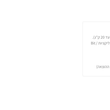
כרטיסי אשראי, PayPal, העברה בנקאית או באפליקציות Bit /
 ההוצאה)