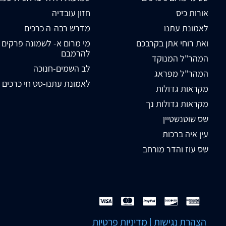
אורות כיס
חזון עובדיה
לאמונת עתנו
מדרש רבה-ה כרכים
ואת רוחי אתן בקרבכם
מי מרום א- לשמונה פרקים
להרמבם
המהר"ל המנוקד
לב השמים-חנוכה
המהר"ל מפראג
לאמונת עתנו-סט חי כרכים
מקראות גדולות
מקראות גדולות נך
שס שוטנשטיין
עין איה ברכות
שס עוז והדר מורחב
הצהרת נגישות
|
מדיניות פרטיות