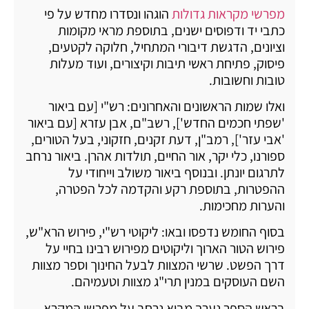
מפרשי מקראות גדולות
הוגהו ונסדרו מחדש על פי
כתבי יד ודפוסים ישנים, בתוספת מראי מקומות
וציונים, הדגשת דיבורי המתחיל, חלוקה לקטעים,
פיסוק, פתיחת ראשי תיבות וקיצורים, ועוד מעלות
טובות וחשובות.
ואלו שמות הראשונים והאחרונים: רש"י [עם ביאור
'שפתי חכמים החדש'], רשב"ם, אבן עזרא [עם ביאור
'אבי עזר'], רמב"ן, דעת זקנים, חזקוני, בעל הטורים,
ספורנו, כלי יקר, אור החיים, תולדות אהרן. ביאור נרחב
לתרגום יונתן. ובנוסף ביאור משולב וייחודי על
ההפטרות, בתוספת רקע והקדמה לכל הפטרה,
והערות מחכימות.
בסוף החומש נדפסו ובאו: ליקוטי רש"י, פירוש הרא"ש,
פירוש הטור הארוך וליקוטים מפירוש רבינו בחיי על
דרך הפשט. שרשי המצוות לבעל החינוך וספר מצוות
השם העוסקים במנין תרי"ג מצוות וטעמיהם.
בראש הספר נערך מבוא נרחב על מפרשי המקרא,