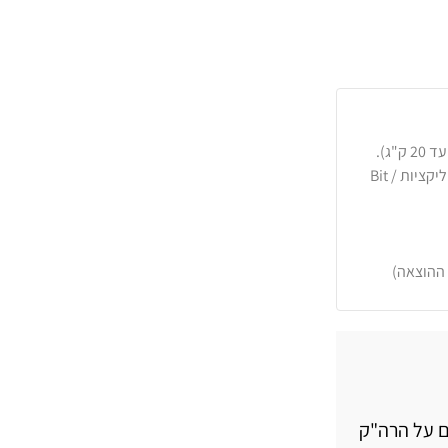
כרטיסי אשראי, PayPal, העברה בנקאית או באפליקציות Bit /
 ההוצאה)
ים על הרה"ק