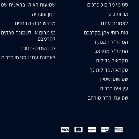
סט מי מרום כ כרכים
שמועות ראיה- בראשית שמו
אורות כיס
חזון עובדיה
לאמונת עתנו
מדרש רבה-ה כרכים
ואת רוחי אתן בקרבכם
מי מרום א- לשמונה פרקים
להרמבם
המהר"ל המנוקד
לב השמים-חנוכה
המהר"ל מפראג
לאמונת עתנו-סט חי כרכים
מקראות גדולות
מקראות גדולות נך
שס שוטנשטיין
עין איה ברכות
שס עוז והדר מורחב