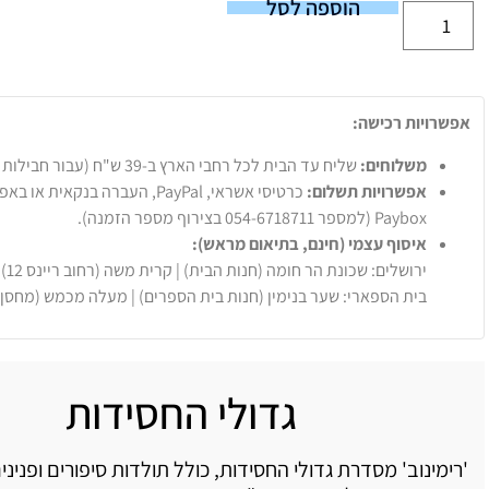
הוספה לסל
אפשרויות רכישה:
משלוחים:
שליח עד הבית לכל רחבי הארץ ב-39 ש"ח (עבור חבילות עד 20 ק"ג).
אפשרויות תשלום:
Paybox (למספר 054-6718711 בצירוף מספר הזמנה).
איסוף עצמי (חינם, בתיאום מראש):
ירושלים: שכונת הר חומה (חנות הבית) | קרית משה (רחוב ריינס 12)
בית הספארי: שער בנימין (חנות בית הספרים) | מעלה מכמש (מחסן
גדולי החסידות
'רימינוב' מסדרת גדולי החסידות, כולל תולדות סיפורים ופנינ