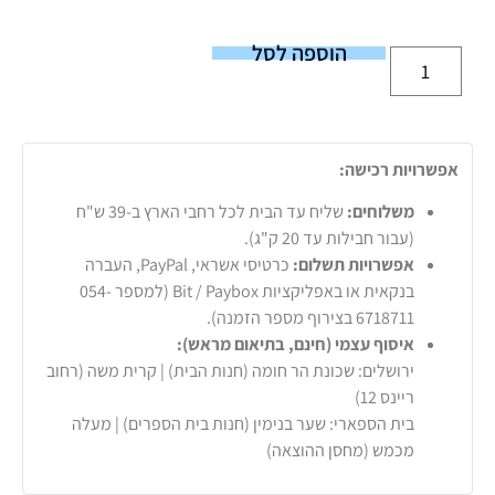
הוספה לסל
אפשרויות רכישה:
משלוחים:
שליח עד הבית לכל רחבי הארץ ב-39 ש"ח
(עבור חבילות עד 20 ק"ג).
אפשרויות תשלום:
כרטיסי אשראי, PayPal, העברה
בנקאית או באפליקציות Bit / Paybox (למספר 054-
6718711 בצירוף מספר הזמנה).
איסוף עצמי (חינם, בתיאום מראש):
ירושלים: שכונת הר חומה (חנות הבית) | קרית משה (רחוב
ריינס 12)
בית הספארי: שער בנימין (חנות בית הספרים) | מעלה
מכמש (מחסן ההוצאה)