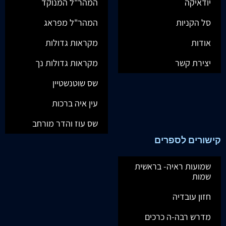
יודאיקה
המהר"ל המנוקד
סל הקניות
המהר"ל מפראג
אודות
מקראות גדולות
יצירת קשר
מקראות גדולות נך
שס שוטנשטיין
עין איה ברכות
שס עוז והדר מורחב
קישורים לספרים
שמועות ראיה- בראשית
שמות
חזון עובדיה
מדרש רבה-ה כרכים