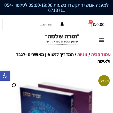
למענה אנושי התקשרו בשעות 09:00-19:00 לטלפון
054-
6718711
0
₪
0.00
עמוד הבית
/
זוגיות
/ המדריך לנשואין מאושרים -לגבר
ולאישה
פתח סרגל נ
מבצע!