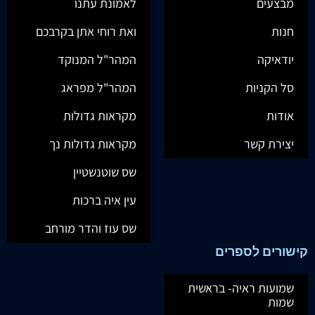
מבצעים
לאמונת עתנו
חנות
ואת רוחי אתן בקרבכם
יודאיקה
המהר"ל המנוקד
סל הקניות
המהר"ל מפראג
אודות
מקראות גדולות
יצירת קשר
מקראות גדולות נך
שס שוטנשטיין
עין איה ברכות
שס עוז והדר מורחב
קישורים לספרים
שמועות ראיה- בראשית
שמות