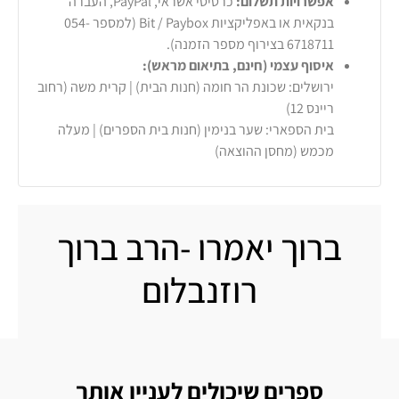
אפשרויות תשלום:
כרטיסי אשראי, PayPal, העברה
בנקאית או באפליקציות Bit / Paybox (למספר 054-
6718711 בצירוף מספר הזמנה).
איסוף עצמי (חינם, בתיאום מראש):
ירושלים: שכונת הר חומה (חנות הבית) | קרית משה (רחוב
ריינס 12)
בית הספארי: שער בנימין (חנות בית הספרים) | מעלה
מכמש (מחסן ההוצאה)
ברוך יאמרו -הרב ברוך
רוזנבלום
ספרים שיכולים לעניין אותך