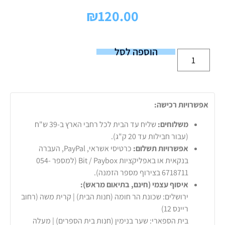
₪
120.00
הוספה לסל
אפשרויות רכישה:
משלוחים:
שליח עד הבית לכל רחבי הארץ ב-39 ש"ח
(עבור חבילות עד 20 ק"ג).
אפשרויות תשלום:
כרטיסי אשראי, PayPal, העברה
בנקאית או באפליקציות Bit / Paybox (למספר 054-
6718711 בצירוף מספר הזמנה).
איסוף עצמי (חינם, בתיאום מראש):
ירושלים: שכונת הר חומה (חנות הבית) | קרית משה (רחוב
ריינס 12)
בית הספארי: שער בנימין (חנות בית הספרים) | מעלה