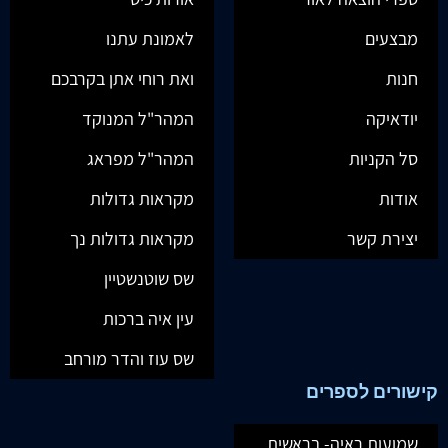
מבצעים
לאמונת עתנו
חנות
ואת רוחי אתן בקרבכם
יודאיקה
המהר"ל המנוקד
סל הקניות
המהר"ל מפראג
אודות
מקראות גדולות
יצירת קשר
מקראות גדולות נך
שס שוטנשטיין
עין איה ברכות
שס עוז והדר מורחב
קישורים לספרים
שמועות ראיה- בראשית