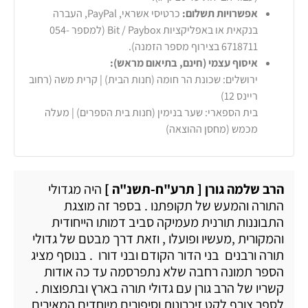
אפשרויות תשלום:
כרטיסי אשראי, PayPal, העברה
בנקאית או באפליקציות Bit / Paybox (למספר 054-
6718711 בצירוף מספר הזמנה).
איסוף עצמי (חינם, בתיאום מראש):
ירושלים: שכונת הר חומה (חנות הבית) | קרית משה (רחוב
ריינס 12)
בית הספארי: שער בנימין (חנות בית הספרים) | מעלה
מכמש (מחסן ההוצאה)
הרב שלמה גורן [ תרע"ח-תשנ"ה ]
היה מגדולי
התורה והמעש של תקופתנו . בספר זה מוצגת
התבוננות תורנית מעמיקה סביב דמותו הייחודית
והמקורית ,מעשיו ופועלו , וזאת דרך מבטם של גדולי
תורה ורבנים בני הדור הקודם ובני דורו . בנוסף מציג
הספר תמונה רחבה שלא נתפרסמה עד כה אודות
קשריו של הרב גורן עם גדולי תורה בארץ ובתפוצות .
לספר צורף לקט זיכרונות וסיפורים מיוחדים המאירים