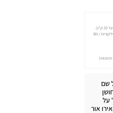
כרטיסי אשראי, PayPal, העברה בנקאית או באפליקציות Bit /
 ההוצאה)
ל שם
ושן
 על
ירו אור