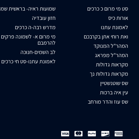
סט מי מרום כ כרכים
שמועות ראיה- בראשית שמו
אורות כיס
חזון עובדיה
לאמונת עתנו
מדרש רבה-ה כרכים
ואת רוחי אתן בקרבכם
מי מרום א- לשמונה פרקים
להרמבם
המהר"ל המנוקד
לב השמים-חנוכה
המהר"ל מפראג
לאמונת עתנו-סט חי כרכים
מקראות גדולות
מקראות גדולות נך
שס שוטנשטיין
עין איה ברכות
שס עוז והדר מורחב