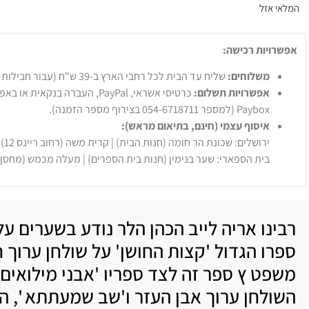
המלאי אזל
אפשרויות רכישה:
משלוחים:
שליח עד הבית לכל רחבי הארץ ב-39 ש"ח (עבור חבילות עד 20 ק"ג).
אפשרויות תשלום:
Paybox (למספר 054-6718711 בצירוף מספר הזמנה).
איסוף עצמי (חינם, בתיאום מראש):
ירושלים: שכונת הר חומה (חנות הבית) | קרית משה (רחוב ריינס 12)
בית הספארי: שער בנימין (חנות בית הספרים) | מעלה מכמש (מחסן
רבינו אריה לייב הכהן הלר נודע בשערים ע
ספרו הגדול 'קצות החושן' על שולחן ערוך ח
משפט ץ ספר זה לצד ספריו 'אבני מילואים'
השולחן ערוך אבן העזר ו'שב שמעתתא ', הא