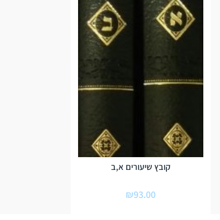
קובץ שיעורים א,ב
₪
93.00