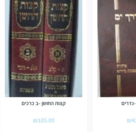
-נדרים
קצות החושן -ב כרכים
₪
105.00
₪
4