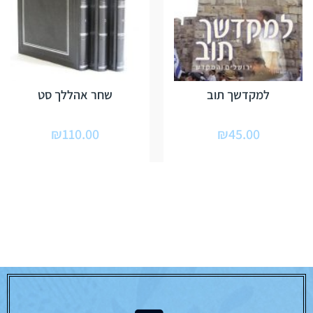
למקדשך תוב
שחר אהללך סט
₪
110.00
₪
45.00