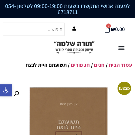
למענה אנושי התקשרו בשעות 09:00-19:00 לטלפון
054-
6718711
0
₪
0.00
עמוד הבית
/
חגים
/
חג פורים
/ תשועתם היית לנצח
פתח סרגל נ
מבצע!