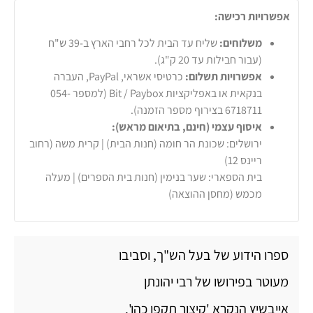
אפשרויות רכישה:
משלוחים:
שליח עד הבית לכל רחבי הארץ ב-39 ש"ח
(עבור חבילות עד 20 ק"ג).
אפשרויות תשלום:
כרטיסי אשראי, PayPal, העברה
בנקאית או באפליקציות Bit / Paybox (למספר 054-
6718711 בצירוף מספר הזמנה).
איסוף עצמי (חינם, בתיאום מראש):
ירושלים: שכונת הר חומה (חנות הבית) | קרית משה (רחוב
ריינס 12)
בית הספארי: שער בנימין (חנות בית הספרים) | מעלה
מכמש (מחסן ההוצאה)
ספרו הידוע של בעל הש"ך, וסביבו
מעוטר בפירושו של רבי יהונתן
אייבשיץ הנקרא 'קיצור תקפו כהן'.