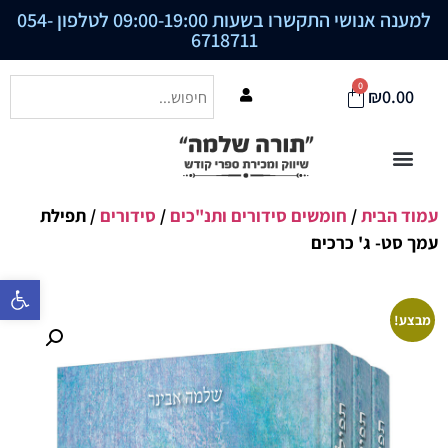
למענה אנושי התקשרו בשעות 09:00-19:00 לטלפון
054-
6718711
0
₪
0.00
עמוד הבית
/
חומשים סידורים ותנ"כים
/
סידורים
/ תפילת
עמך סט- ג' כרכים
פתח סרגל נ
מבצע!