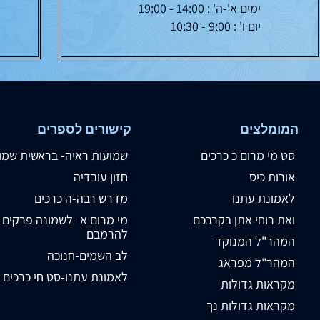
ימים א'-ה' : 14:00 - 19:00
יום ו' : 9:00 - 10:30
המומלצים
קישורים לספרים
סט מי מרום כ כרכים
שמועות ראיה- בראשית שמו
אורות כיס
חזון עובדיה
לאמונת עתנו
מדרש רבה-ה כרכים
ואת רוחי אתן בקרבכם
מי מרום א- לשמונה פרקים
להרמבם
המהר"ל המנוקד
לב השמים-חנוכה
המהר"ל מפראג
לאמונת עתנו-סט חי כרכים
מקראות גדולות
מקראות גדולות נך