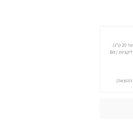
כרטיסי אשראי, PayPal, העברה בנקאית או באפליקציות Bit /
 ההוצאה)