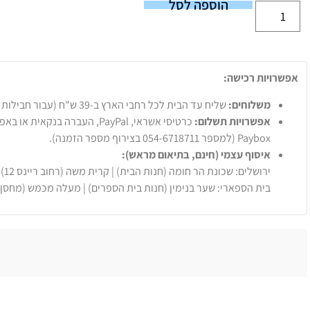
הוספה לסל
אפשרויות רכישה:
משלוחים:
שליח עד הבית לכל רחבי הארץ ב-39 ש"ח (עבור חבילות עד 20 ק"ג).
אפשרויות תשלום:
Paybox (למספר 054-6718711 בצירוף מספר הזמנה).
איסוף עצמי (חינם, בתיאום מראש):
ירושלים: שכונת הר חומה (חנות הבית) | קרית משה (רחוב ריינס 12)
בית הספארי: שער בנימין (חנות בית הספרים) | מעלה מכמש (מחסן