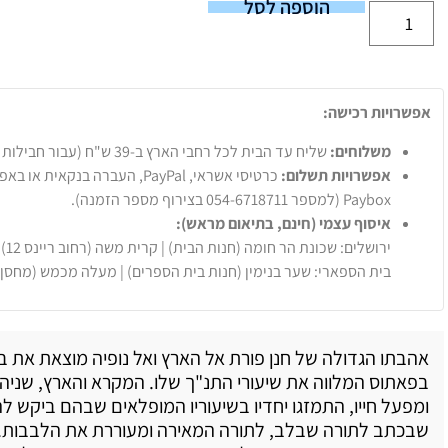
הוספה לסל
אפשרויות רכישה:
משלוחים:
שליח עד הבית לכל רחבי הארץ ב-39 ש"ח (עבור חבילות עד 20 ק"ג).
אפשרויות תשלום:
Paybox (למספר 054-6718711 בצירוף מספר הזמנה).
איסוף עצמי (חינם, בתיאום מראש):
ירושלים: שכונת הר חומה (חנות הבית) | קרית משה (רחוב ריינס 12)
בית הספארי: שער בנימין (חנות בית הספרים) | מעלה מכמש (מחסן
אהבתו הגדולה של חנן פורת אל הארץ ואל נופיה מוצאת את בי
בפאתוס המלווה את שיעורי התנ"ך שלו. המקרא והארץ, שניהם
ומפעל חייו, התמזגו יחדיו בשיעוריו המופלאים שבהם ביקש ל
שבכתב לתורה שבלב, לתורה המאירה ומעוררת את הלבבות.