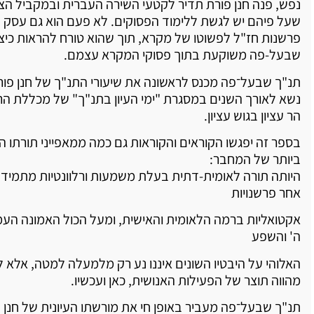
נפש, פנה חנן פורת תדיר לקטעי השירה העברית ובמקביל הצי
שעל פיהם יש לגשת ללימוד הפסוקים. לא פעם הוא גם עסק ב
פרשנות חז"ל לפשוטו של מקרא, תוך שהוא טורח להראות כיצ
שבעל-פה משוקעת בתוך פסוקי המקרא עצמם.
תנ"ך שבעל־פה מכנס לראשונה את שיעורי התנ"ך של חנן פו
נשא לאורך השנים במסגרת "ימי העיון בתנ"ך" של מכללת הרצ
הר עציון בגוש עציון.
בספר זה יפגשו הקוראים והקוראות גם כמה ממאפייני תורתו ה
ביותר של המחבר:
היותה תורה לאומית-דתית בעלת משמעות ורלוונטיות מתמידה
אחר פרשנויות
אקטואליות ברמה הלאומית והאישית, ומעל הכול האמונה העמ
ה' והשפע
האלוהי על היבטיו השונים איננו נע רק מלמעלה למטה, אלא 
מהווה תוצר של הפעילות האנושית, כאן ועכשיו.
תנ"ך שבעל־פה מעביר באופן חי את מורשתו העיונית של חנן פ