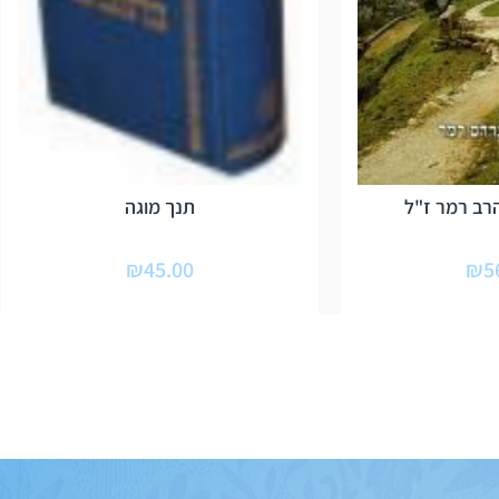
רב רמר ז"ל
תנך מוגה
₪
45.00
₪
5