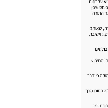
ע עקרונות
יחס שבין
ד התורה
רת, שאותם
וג וישיבת
בולטים
; החיפוש
וקה כי דבר
לא פחות מכך
ורת, מי