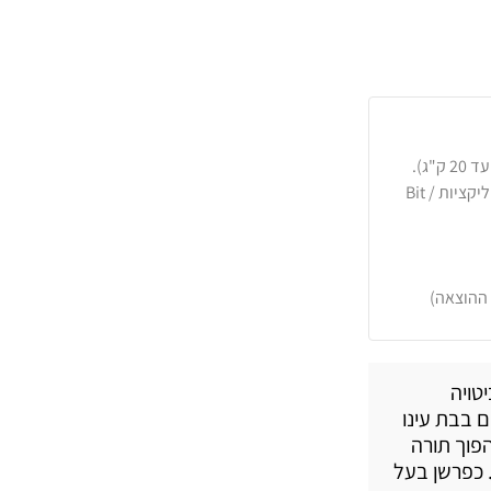
כרטיסי אשראי, PayPal, העברה בנקאית או באפליקציות Bit /
 ההוצאה)
טויה
 בבת עינו
הפוך תורה
 כפרשן בעל