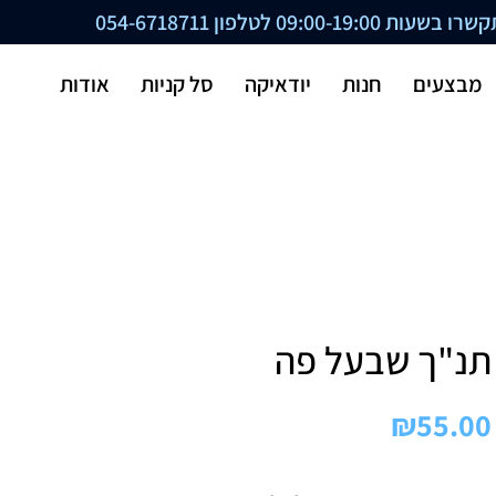
ת 09:00-19:00 לטלפון
054-6718711
מבצעים
חנות
יודאיקה
סל קניות
אודות
תנ"ך שבעל פה
₪
55.00