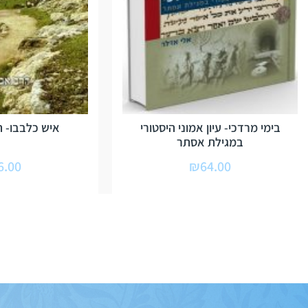
בימי מרדכי- עיון אמוני היסטורי
איש כלבבו- ה
במגילת אסתר
6.00
₪
64.00