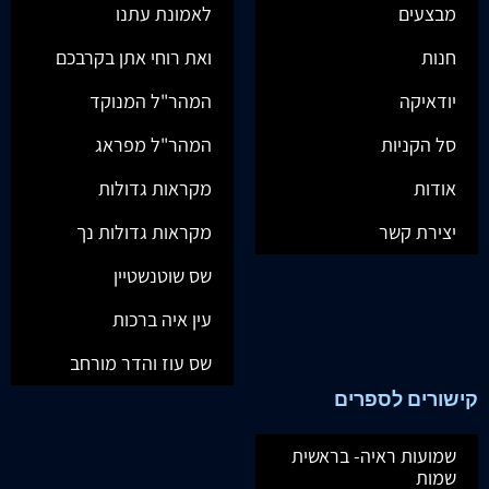
מבצעים
לאמונת עתנו
חנות
ואת רוחי אתן בקרבכם
יודאיקה
המהר"ל המנוקד
סל הקניות
המהר"ל מפראג
אודות
מקראות גדולות
יצירת קשר
מקראות גדולות נך
שס שוטנשטיין
עין איה ברכות
שס עוז והדר מורחב
קישורים לספרים
שמועות ראיה- בראשית
שמות