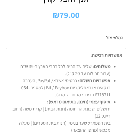
₪
79.00
המלאי אזל
אפשרויות רכישה:
משלוחים:
שליח עד הבית לכל רחבי הארץ ב-39 ש"ח
(עבור חבילות עד 20 ק"ג).
אפשרויות תשלום:
כרטיסי אשראי, PayPal, העברה
בנקאית או באפליקציות Bit / Paybox (למספר 054-
6718711 בצירוף מספר הזמנה).
איסוף עצמי (חינם, בתיאום מראש):
ירושלים: שכונת הר חומה (חנות הבית) | קרית משה (רחוב
ריינס 12)
בית הספארי: שער בנימין (חנות בית הספרים) | מעלה
מכמש (מחסן ההוצאה)