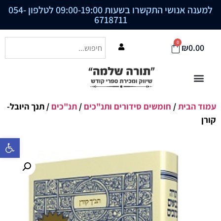
למענה אנושי התקשרו בשעות 09:00-19:00 לטלפון
054-
6718711
0
₪
0.00
עמוד הבית
/
חומשים סידורים ותנ"כים
/
תנ"כים
/ תנך היובל-
קורן
פתח סרגל נ