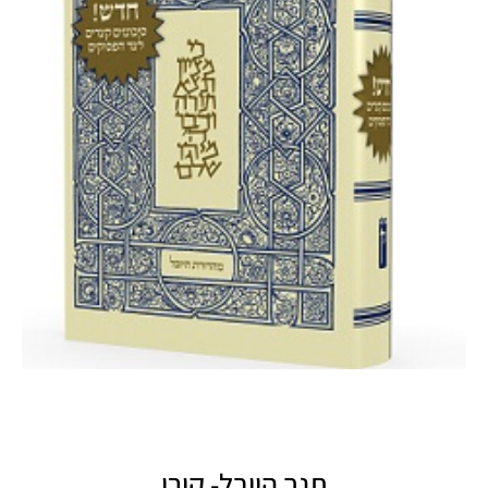
תנך היובל- קורן