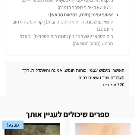
בנקאית או באפליקציות Bit / Paybox (למספר 054-
6718711 בצירוף מספר הזמנה).
איסוף עצמי (חינם, בתיאום מראש):
ירושלים: שכונת הר חומה (חנות הבית) | קרית משה (רחוב
ריינס 12)
בית הספארי: שער בנימין (חנות בית הספרים) | מעלה
מכמש (מחסן ההוצאה)
האושר, מימוש עצמי, כוחות הנפש, אמונה והשתדלות, דרך
העבודה ועוד נושאים רבים.
720 עמודים
ספרים שיכולים לעניין אותך
מבצע!