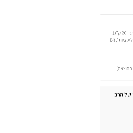
כרטיסי אשראי, PayPal, העברה בנקאית או באפליקציות Bit /
 ההוצאה)
היר של הרב