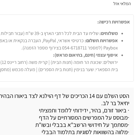
המלאי אזל
אפשרויות רכישה:
משלוחים:
שליח עד הבית לכל רחבי הארץ ב-39 ש"ח (עבור חבילות עד 20 ק"ג).
אפשרויות תשלום:
Paybox (למספר 054-6718711 בצירוף מספר הזמנה).
איסוף עצמי (חינם, בתיאום מראש):
ירושלים: שכונת הר חומה (חנות הבית) | קרית משה (רחוב ריינס 12)
בית הספארי: שער בנימין (חנות בית הספרים) | מעלה מכמש (מחסן
הסט השלם עם 14 הכריכים של דף הוילנא לצד ביאורו הב
יחיאל בר לב.
· ביאור זורם, בהיר, ידידותי ללומד ותמציתי
·מבוסס על המפרשים המסורתיים על הדף
·מסתמך על חידושי הרשב"א בבבלי ובשו"ת
·מלווה בהשוואות לסוגיות בתלמוד הבבלי