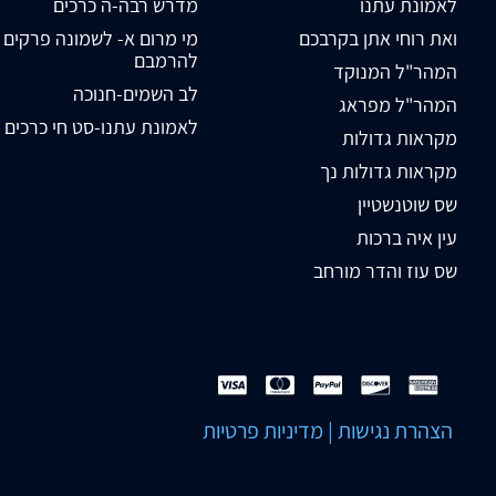
לאמונת עתנו
מדרש רבה-ה כרכים
ואת רוחי אתן בקרבכם
מי מרום א- לשמונה פרקים
להרמבם
המהר"ל המנוקד
לב השמים-חנוכה
המהר"ל מפראג
לאמונת עתנו-סט חי כרכים
מקראות גדולות
מקראות גדולות נך
שס שוטנשטיין
עין איה ברכות
שס עוז והדר מורחב
הצהרת נגישות
|
מדיניות פרטיות