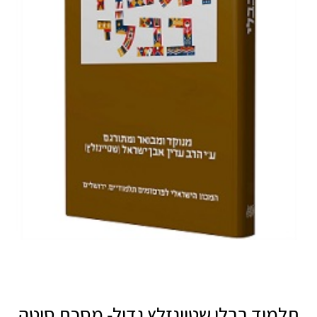
תלמוד בבלי שטיינזלץ גדול- מסכת סוטה