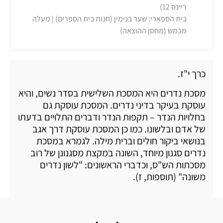
ריינס 12)
בית הספארי: שער בנימין (חנות בית הספרים) | מעלה
מכמש (מחסן ההוצאה)
כרך י"ז.
מסכת נדרים היא המסכת השלישית בסדר נשים, והיא
עוסקת בעיקר בדיני נדרים. המסכת עוסקת גם
בחלויות הנדר – תקפות הנדר ודברים התלויים בדעתו
של אדם ובלשונו. כמו כן המסכת עוסקת דרך אגב
בנושאי ביקור חולים וברית מילה. לגמרא במסכת
נדרים סגנון מיוחד, השונה במקצת מסגנונן של רוב
מסכתות הש"ס, וכדברי הראשונים: "לשון נדרים
משונה" (תוספות, ז).