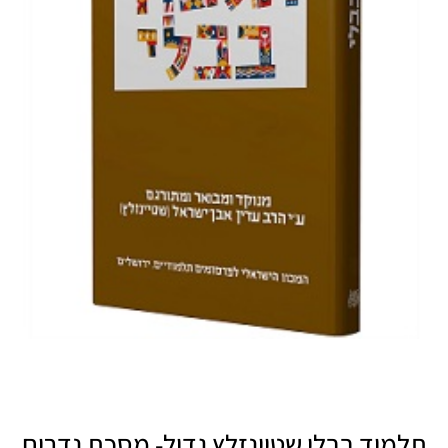
תלמוד בבלי שטיינזלץ גדול- מסכת נדרים