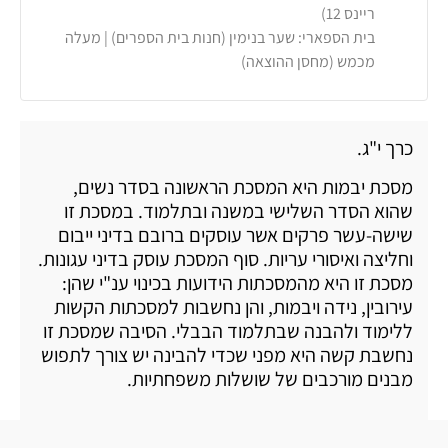
ריינס 12)
בית הספארי: שער בנימין (חנות בית הספרים) | מעלה
מכמש (מחסן ההוצאה)
כרך י"ג.
מסכת יבמות היא המסכת הראשונה בסדר נשים,
שהוא הסדר השלישי במשנה ובתלמוד. במסכת זו
שישה-עשר פרקים אשר עוסקים ברובם בדיני ייבום
וחליצה ואיסורי עריות. סוף המסכת עוסק בדיני עגונות.
מסכת זו היא מהמסכתות הידועות בכינוי ענ"י שהן:
עירובין, נידה ויבמות, והן נחשבות למסכתות הקשות
ללימוד ולהבנה שבתלמוד הבבלי. הסיבה שמסכת זו
נחשבת קשה היא מפני שכדי להבינה יש צורך לתפוש
מבנים מורכבים של שושלות משפחתיות.