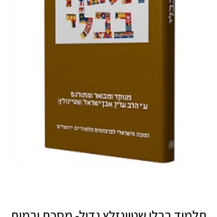
תלמוד בבלי שטיינזלץ גדול- מסכת יבמות