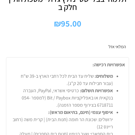
חלק ב
₪
95.00
המלאי אזל
אפשרויות רכישה:
משלוחים:
שליח עד הבית לכל רחבי הארץ ב-39 ש"ח
(עבור חבילות עד 20 ק"ג).
אפשרויות תשלום:
כרטיסי אשראי, PayPal, העברה
בנקאית או באפליקציות Bit / Paybox (למספר 054-
6718711 בצירוף מספר הזמנה).
איסוף עצמי (חינם, בתיאום מראש):
ירושלים: שכונת הר חומה (חנות הבית) | קרית משה (רחוב
ריינס 12)
בית הספארי: שער בנימין (חנות בית הספרים) | מעלה