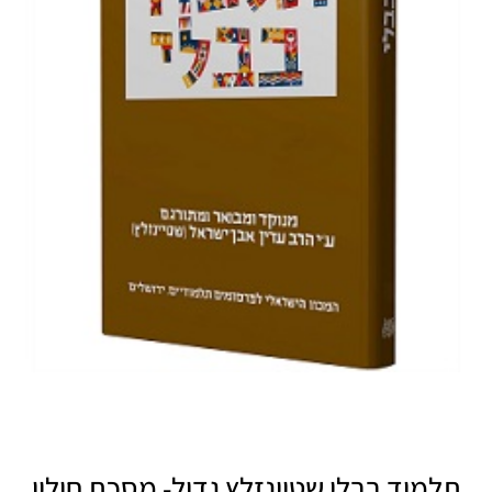
תלמוד בבלי שטיינזלץ גדול- מסכת חולין