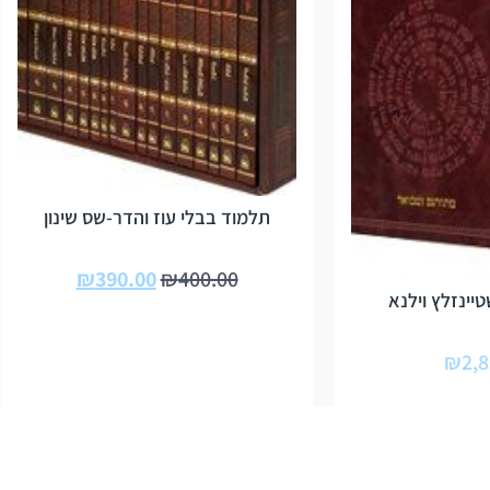
תלמוד בבלי עוז והדר-שס שינון
₪
390.00
₪
400.00
יינזלץ וילנא
₪
2,8