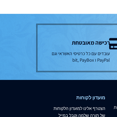
רכישה מאובטחת
עובדים עם כל כרטיסי האשראי וגם
PayPal ו bit, PayBox
מועדון לקוחות
ת
הצטרף
אלינו
למועדון הלקוחות
של תורה שלמה וקבל במייל