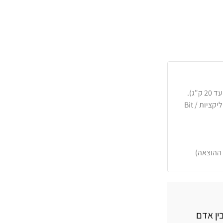
כרטיסי אשראי, PayPal, העברה בנקאית או באפליקציות Bit /
 ההוצאה)
ין אדם