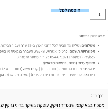
הוספה לסל
אפשרויות רכישה:
משלוחים:
שליח עד הבית לכל רחבי הארץ ב-39 ש"ח (עבור חבילות עד 20 ק"ג).
אפשרויות תשלום:
Paybox (למספר 054-6718711 בצירוף מספר הזמנה).
איסוף עצמי (חינם, בתיאום מראש):
ירושלים: שכונת הר חומה (חנות הבית) | קרית משה (רחוב ריינס 12)
בית הספארי: שער בנימין (חנות בית הספרים) | מעלה מכמש (מחסן
כרך כ"ג
מסכת בבא קמא שבסדר נזיקין, עוסקת בעיקר בדיני נזיקין שב