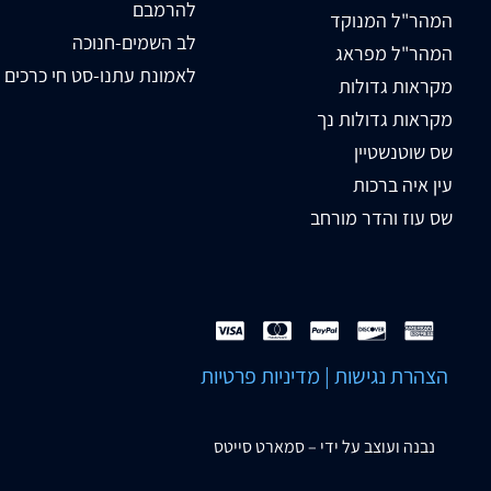
להרמבם
המהר"ל המנוקד
לב השמים-חנוכה
המהר"ל מפראג
לאמונת עתנו-סט חי כרכים
מקראות גדולות
מקראות גדולות נך
שס שוטנשטיין
עין איה ברכות
שס עוז והדר מורחב
הצהרת נגישות
|
מדיניות פרטיות
נבנה ועוצב על ידי –
סמארט סייטס