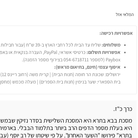
המלאי אזל
אפשרויות רכישה:
משלוחים:
שליח עד הבית לכל רחבי הארץ ב-39 ש"ח (עבור חבילות עד 20 ק"ג).
אפשרויות תשלום:
Paybox (למספר 054-6718711 בצירוף מספר הזמנה).
איסוף עצמי (חינם, בתיאום מראש):
ירושלים: שכונת הר חומה (חנות הבית) | קרית משה (רחוב ריינס 12)
בית הספארי: שער בנימין (חנות בית הספרים) | מעלה מכמש (מחסן
כרך כ"ז.
מסכת בבא בתרא היא המסכת השלישית בסדר נזיקין שבמשנה
היא בעלת מספר הדפים הרב ביותר בתלמוד הבבלי. בארמית
בתרא" פירושו "השער האחרון". על פי שיטתו של רב יוסף (עבוד