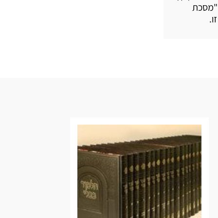
 "מסכת
ו.