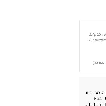
כרטיסי אשראי, PayPal, העברה בנקאית או באפליקציות Bit /
 ההוצאה)
. מסכת זו
 "בבא
ה זרה, ז),