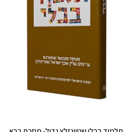
תלמוד בבלי שטיינזלץ גדול- מסכת בבא