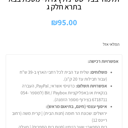
בתרא חלק ג
₪
95.00
המלאי אזל
אפשרויות רכישה:
משלוחים:
שליח עד הבית לכל רחבי הארץ ב-39 ש"ח
(עבור חבילות עד 20 ק"ג).
אפשרויות תשלום:
כרטיסי אשראי, PayPal, העברה
בנקאית או באפליקציות Bit / Paybox (למספר 054-
6718711 בצירוף מספר הזמנה).
איסוף עצמי (חינם, בתיאום מראש):
ירושלים: שכונת הר חומה (חנות הבית) | קרית משה (רחוב
ריינס 12)
בית הספארי: שער בנימין (חנות בית הספרים) | מעלה