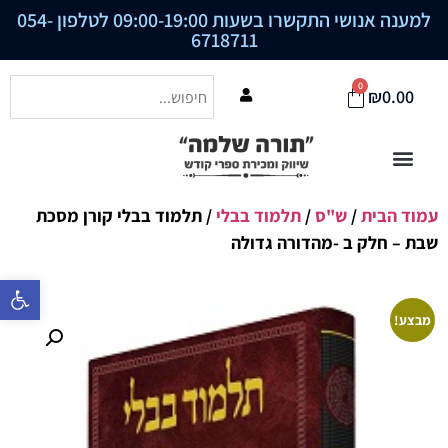
למענה אנושי התקשרו בשעות 09:00-19:00 לטלפון
054-
6718711
0
₪
0.00
עמוד הבית
/
ש"ס
/
תלמוד בבלי
/ תלמוד בבלי קורן מסכת
שבת – חלק ב -מהדורה גדולה
פתח סרגל נ
מבצע!