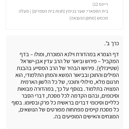
ריינס 12)
בית הספארי: שער בנימין (חנות בית הספרים) | מעלה
מכמש (מחסן ההוצאה)
כרך ב'.
דף הגמרא במהדורת וילנא המוכרת, ומולו – בדף
המקביל – פירוש וביאור של הרב עדין אבן-ישראל
(שטיינזלץ). פירושו הבהיר של הרב המסייע בהבנת
המילים והתוכן ובביאור המשא והמתן התלמודי, הוא
תרגום מלא, מילולי ותוכני, של כל הלשון הארמית
המצויה בתלמוד. בנוסף על כך, במהדורה מבואות
וסיכומים, ובהם הקדמה לכל מסכת, דברי הסבר
כלליים וסיכומי דברים בראשית כל פרק ובסיומו. בסוף
כל מסכת קיימים מפתחות מפורטים של הנושאים,
המונחים והאישים המופיעים בה.