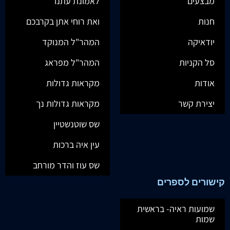
מבצעים
לאמונת עתנו
חנות
ואת רוחי אתן בקרבכם
יודאיקה
המהר"ל המנוקד
סל הקניות
המהר"ל מפראג
אודות
מקראות גדולות
יצירת קשר
מקראות גדולות נך
שס שוטנשטיין
עין איה ברכות
שס עוז והדר מורחב
קישורים לספרים
שמועות ראיה- בראשית
שמות