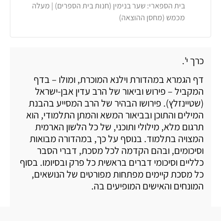
בית הספארי: שער בנימין (חנות בית הספרים) | מעלה
מכמש (מחסן ההוצאה)
כרך י'.
דף הגמרא במהדורת וילנא המוכרת, ומולו – בדף
המקביל – פירוש וביאור של הרב עדין אבן-ישראל
(שטיינזלץ). פירושו הבהיר של הרב המסייע בהבנת
המילים והתוכן ובביאור המשא והמתן התלמודי, הוא
תרגום מלא, מילולי ותוכני, של כל הלשון הארמית
המצויה בתלמוד. בנוסף על כך, במהדורה מבואות
וסיכומים, ובהם הקדמה לכל מסכת, דברי הסבר
כלליים וסיכומי דברים בראשית כל פרק ובסיומו. בסוף
כל מסכת קיימים מפתחות מפורטים של הנושאים,
המונחים והאישים המופיעים בה.