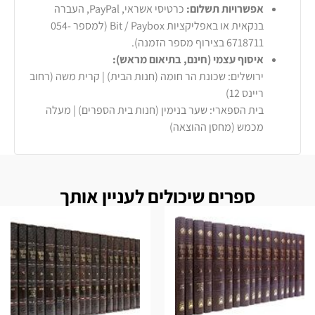
אפשרויות תשלום:
כרטיסי אשראי, PayPal, העברה
בנקאית או באפליקציות Bit / Paybox (למספר 054-
6718711 בצירוף מספר הזמנה).
איסוף עצמי (חינם, בתיאום מראש):
ירושלים: שכונת הר חומה (חנות הבית) | קרית משה (רחוב
ריינס 12)
בית הספארי: שער בנימין (חנות בית הספרים) | מעלה
מכמש (מחסן ההוצאה)
ספרים שיכולים לעניין אותך