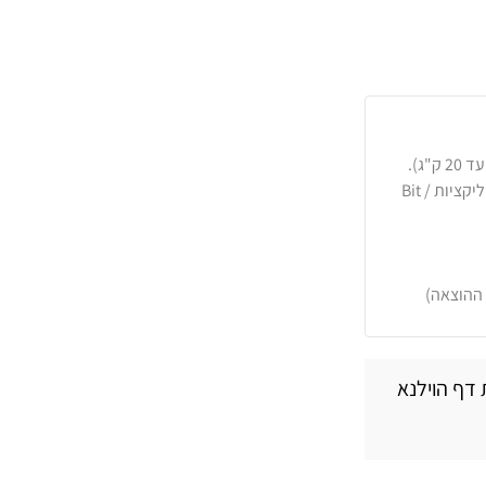
כרטיסי אשראי, PayPal, העברה בנקאית או באפליקציות Bit /
 ההוצאה)
דף הוילנא