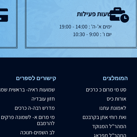
שעות פעילות
ימים א'-ה' : 14:00 - 19:00
יום ו' : 9:00 - 10:30
המומלצים
קישורים לספרים
סט מי מרום כ כרכים
שמועות ראיה- בראשית שמו
אורות כיס
חזון עובדיה
לאמונת עתנו
מדרש רבה-ה כרכים
ואת רוחי אתן בקרבכם
מי מרום א- לשמונה פרקים
להרמבם
המהר"ל המנוקד
לב השמים-חנוכה
המהר"ל מפראג