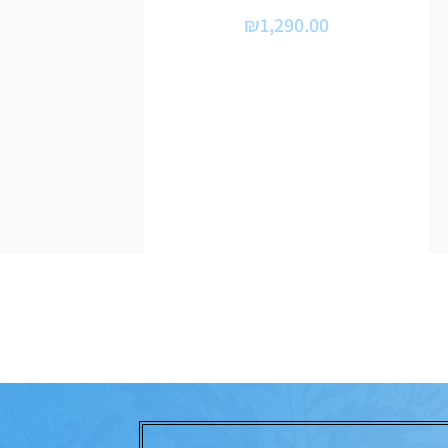
₪
1,290.00