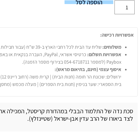
הוספה לסל
אפשרויות רכישה:
משלוחים:
שליח עד הבית לכל רחבי הארץ ב-39 ש"ח (עבור חבילות עד 20 ק"ג).
אפשרויות תשלום:
Paybox (למספר 054-6718711 בצירוף מספר הזמנה).
איסוף עצמי (חינם, בתיאום מראש):
ירושלים: שכונת הר חומה (חנות הבית) | קרית משה (רחוב ריינס 12)
בית הספארי: שער בנימין (חנות בית הספרים) | מעלה מכמש (מחסן
סכת נדה של התלמוד הבבלי במהדורת קריסטל, המכילה את 
לצד ביאורו של הרב עדין אבן-ישראל (שטיינזלץ).