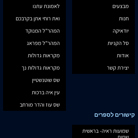
מבצעים
לאמונת עתנו
חנות
ואת רוחי אתן בקרבכם
יודאיקה
המהר"ל המנוקד
סל הקניות
המהר"ל מפראג
אודות
מקראות גדולות
יצירת קשר
מקראות גדולות נך
שס שוטנשטיין
עין איה ברכות
שס עוז והדר מורחב
קישורים לספרים
שמועות ראיה- בראשית
שמות