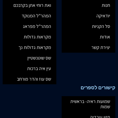
חנות
ואת רוחי אתן בקרבכם
יודאיקה
המהר"ל המנוקד
סל הקניות
המהר"ל מפראג
אודות
מקראות גדולות
יצירת קשר
מקראות גדולות נך
שס שוטנשטיין
עין איה ברכות
שס עוז והדר מורחב
קישורים לספרים
שמועות ראיה- בראשית
שמות
חזון עובדיה