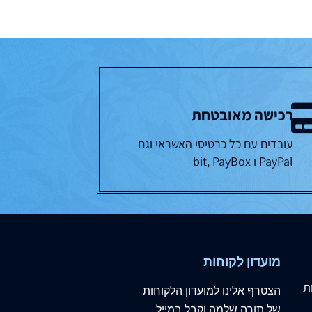
רכישה מאובטחת
עובדים עם כל כרטיסי האשראי וגם
PayPal ו bit, PayBox
מועדון לקוחות
ת
הצטרף
אלינו
למועדון הלקוחות
של תורה שלמה וקבל במייל