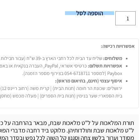
הוספה לסל
אפשרויות רכישה:
משלוחים:
שליח עד הבית לכל רחבי הארץ ב-39 ש"ח (עבור חבילות עד 20 ק"ג).
אפשרויות תשלום:
Paybox (למספר 054-6718711 בצירוף מספר הזמנה).
איסוף עצמי (חינם, בתיאום מראש):
ירושלים: שכונת הר חומה (חנות הבית) | קרית משה (רחוב ריינס 12)
בית הספארי: שער בנימין (חנות בית הספרים) | מעלה מכמש (מחסן
תורת המלאכות על ל"ט מלאכות שבת, מבאר בהרחבה על כל פ
ל"ט מלאכות שבת ותולדותיהן. מלוקט ביד רחבה מדברי הפוס
מסודר וערוך בלשון צחה וסגנון קל השוה לכל נפש ובסדר המ