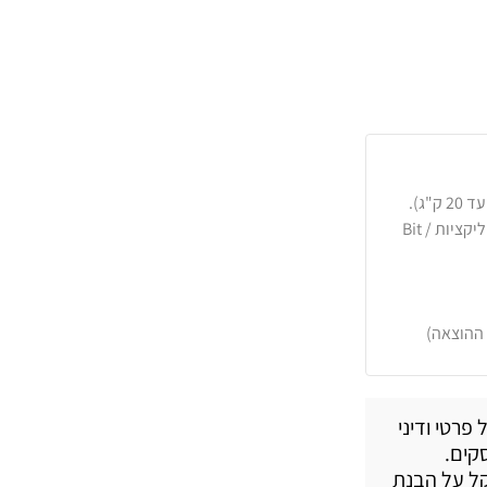
כרטיסי אשראי, PayPal, העברה בנקאית או באפליקציות Bit /
 ההוצאה)
רטי ודיני
קים.
קל על הבנת