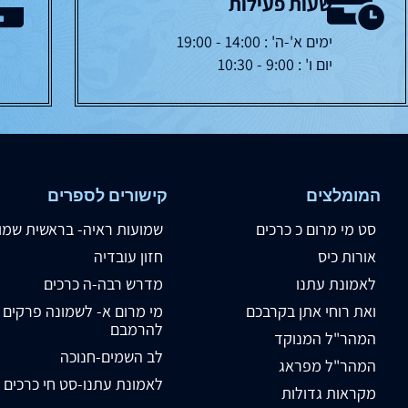
שעות פעילות
ימים א'-ה' : 14:00 - 19:00
יום ו' : 9:00 - 10:30
המומלצים
קישורים לספרים
סט מי מרום כ כרכים
שמועות ראיה- בראשית שמו
אורות כיס
חזון עובדיה
לאמונת עתנו
מדרש רבה-ה כרכים
ואת רוחי אתן בקרבכם
מי מרום א- לשמונה פרקים
להרמבם
המהר"ל המנוקד
לב השמים-חנוכה
המהר"ל מפראג
לאמונת עתנו-סט חי כרכים
מקראות גדולות