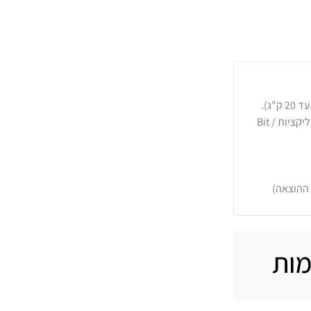
כרטיסי אשראי, PayPal, העברה בנקאית או באפליקציות Bit /
 ההוצאה)
מות