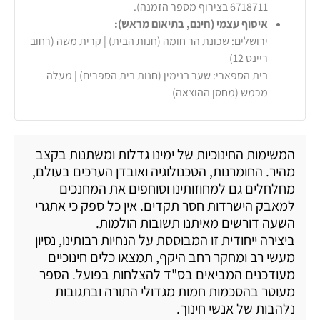
6718711 בצירוף מספר הזמנה).
איסוף עצמי (חינם, בתיאום מראש):
ירושלים: שכונת הר חומה (חנות הבית) | קרית משה (רחוב
ריינס 12)
בית הספארי: שער בנימין (חנות בית הספרים) | מעלה
מכמש (מחסן ההוצאה)
המשימות החינוכיות של ימינו גדלות ומשתנות בקצב
מהיר. החומרנות, הטכנולוגיה ואובדן הערכים בעולם,
מחלחלים גם למחוזותינו וסוחפים את המחנכים
למאבק הישרדות חסר תקדים. אין כל ספק כי אתגרי
השעה דורשים מאיתנו תשובות הולמות.
ביצירה ייחודית זו המבוססת על הנחיות רבותינו, נסיון
מעשי רב ומחקר רחב היקף, תמצאו כלים חינוכיים
מעודכנים המביאים בס"ד להצלחות בפועל. הספר
מעוטר בהסכמות חמות מגדולי התורה ובתגובות
נלהבות של אנשי חינוך.