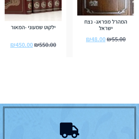
המהרל מפראג- נצח
ילקוט שמעוני -המאור
ישראל
₪
48.00
₪
55.00
₪
450.00
₪
550.00