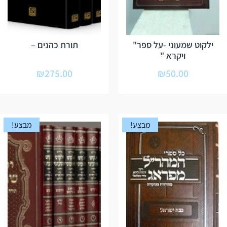
ילקוט שמעוני -על ספר"
תורת כהנים –
ויקרא "
₪
275.00
₪
50.00
מבצע!
מבצע!