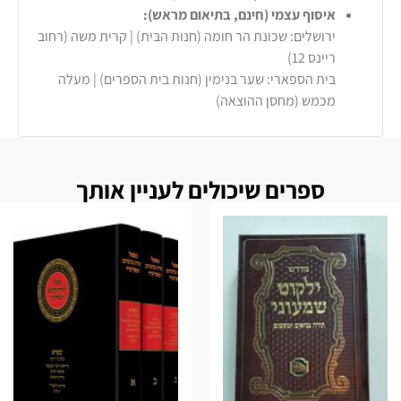
איסוף עצמי (חינם, בתיאום מראש):
ירושלים: שכונת הר חומה (חנות הבית) | קרית משה (רחוב
ריינס 12)
בית הספארי: שער בנימין (חנות בית הספרים) | מעלה
מכמש (מחסן ההוצאה)
ספרים שיכולים לעניין אותך