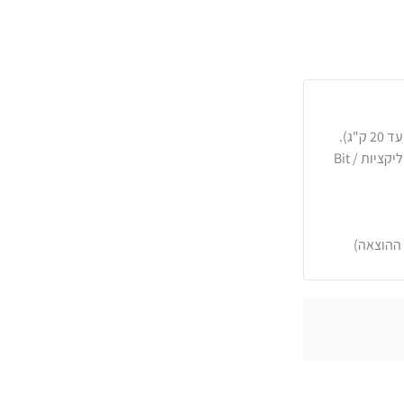
כרטיסי אשראי, PayPal, העברה בנקאית או באפליקציות Bit /
 ההוצאה)