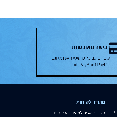
רכישה מאובטחת
עובדים עם כל כרטיסי האשראי וגם
PayPal ו bit, PayBox
מועדון לקוחות
ת
הצטרף
אלינו
למועדון הלקוחות