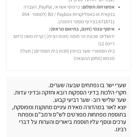
אפשרויות תשלום:
כרטיסי אשראי, PayPal, העברה
בנקאית או באפליקציות Bit / Paybox (למספר 054-
6718711 בצירוף מספר הזמנה).
איסוף עצמי (חינם, בתיאום מראש):
ירושלים: שכונת הר חומה (חנות הבית) | קרית משה (רחוב
ריינס 12)
בית הספארי: שער בנימין (חנות בית הספרים) | מעלה
מכמש (מחסן ההוצאה)
שערי ישר בו נפתחים שבעה שערים.
חקרי הלכות בדיני הספקות רובא וחזקה ובדיני עדות.
שער שלישי רוב- שער רביעי קבוע.
יוצא לאור במהדורה מאירת עיניים מתוקנת ומפוסקת,
בתוספת מפתחות מפורטים לש"ס ורמב"ם ומפתח
ערכים ונוסף עליו תוספת ביאורים והערות על דברי
רבינו.