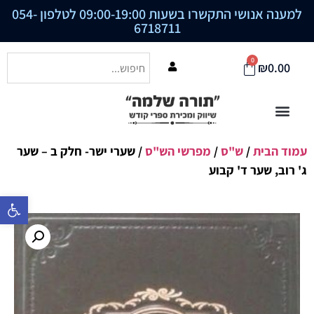
למענה אנושי התקשרו בשעות 09:00-19:00 לטלפון
054-
6718711
0
₪
0.00
עמוד הבית
/
ש"ס
/
מפרשי הש"ס
/ שערי ישר- חלק ב – שער
ג' רוב, שער ד' קבוע
פתח סרגל נ