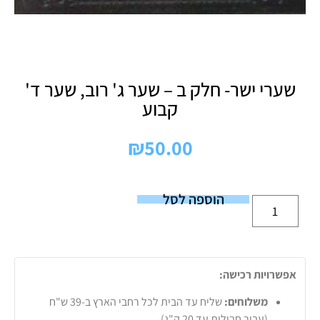
שערי ישר- חלק ב – שער ג' רוב, שער ד'
קבוע
₪
50.00
הוספה לסל
אפשרויות רכישה:
משלוחים:
שליח עד הבית לכל רחבי הארץ ב-39 ש"ח
(עבור חבילות עד 20 ק"ג).