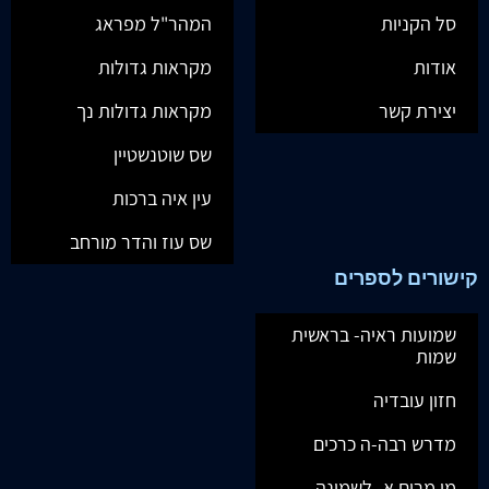
סל הקניות
המהר"ל מפראג
אודות
מקראות גדולות
יצירת קשר
מקראות גדולות נך
שס שוטנשטיין
עין איה ברכות
שס עוז והדר מורחב
קישורים לספרים
שמועות ראיה- בראשית
שמות
חזון עובדיה
מדרש רבה-ה כרכים
מי מרום א- לשמונה