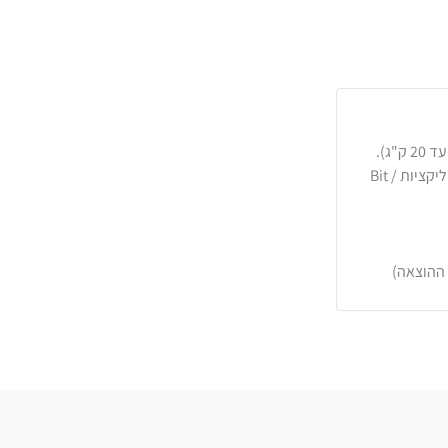
כרטיסי אשראי, PayPal, העברה בנקאית או באפליקציות Bit /
 ההוצאה)