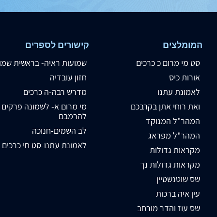
המומלצים
קישורים לספרים
סט מי מרום כ כרכים
שמועות ראיה- בראשית שמו
אורות כיס
חזון עובדיה
לאמונת עתנו
מדרש רבה-ה כרכים
ואת רוחי אתן בקרבכם
מי מרום א- לשמונה פרקים
להרמבם
המהר"ל המנוקד
לב השמים-חנוכה
המהר"ל מפראג
לאמונת עתנו-סט חי כרכים
מקראות גדולות
מקראות גדולות נך
שס שוטנשטיין
עין איה ברכות
שס עוז והדר מורחב