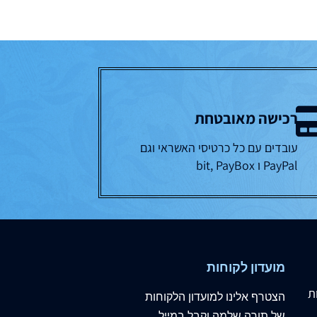
רכישה מאובטחת
עובדים עם כל כרטיסי האשראי וגם
PayPal ו bit, PayBox
מועדון לקוחות
ת
הצטרף
אלינו
למועדון הלקוחות
של תורה שלמה וקבל במייל