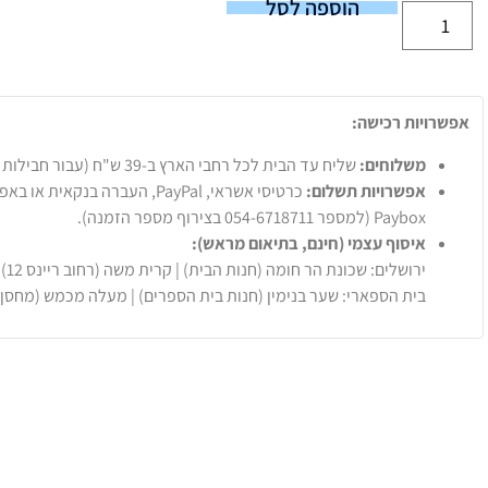
הוספה לסל
אפשרויות רכישה:
משלוחים:
שליח עד הבית לכל רחבי הארץ ב-39 ש"ח (עבור חבילות עד 20 ק"ג).
אפשרויות תשלום:
Paybox (למספר 054-6718711 בצירוף מספר הזמנה).
איסוף עצמי (חינם, בתיאום מראש):
ירושלים: שכונת הר חומה (חנות הבית) | קרית משה (רחוב ריינס 12)
בית הספארי: שער בנימין (חנות בית הספרים) | מעלה מכמש (מחסן