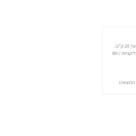
כרטיסי אשראי, PayPal, העברה בנקאית או באפליקציות Bit /
 ההוצאה)