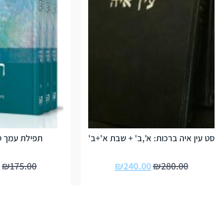
סט עין איה ברכות: א',ב' + שבת א'+ב'
תפילת עמך סט
₪
175.00
₪
240.00
₪
280.00