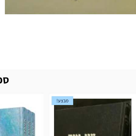
ספר
מבצע!