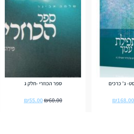
- ג' כרכים
ספר הכוזרי -חלק ג
₪
55.00
₪
60.00
₪
168.00