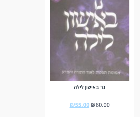
נר באישון לילה
₪
55.00
₪
60.00