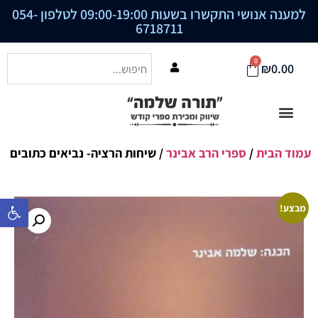
למענה אנושי התקשרו בשעות 09:00-19:00 לטלפון
054-
6718711
0
₪
0.00
עמוד הבית
/
ספרי הרב אבינר
/ שיחות הרציה- נביאים כתובים
פתח סרגל נ
מבצע!