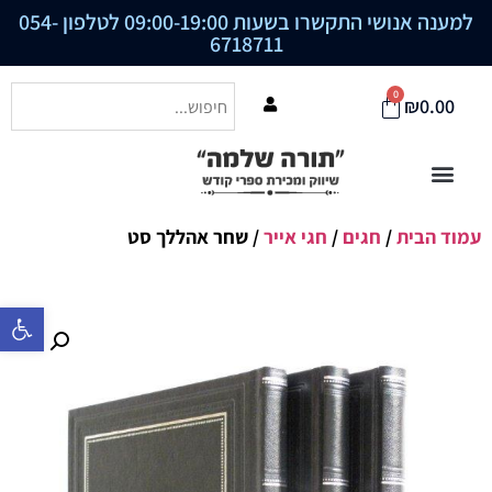
למענה אנושי התקשרו בשעות 09:00-19:00 לטלפון
054-
6718711
0
₪
0.00
עמוד הבית
/
חגים
/
חגי אייר
/ שחר אהללך סט
פתח סרגל נ