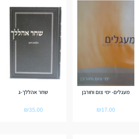
מעגלים- ימי צום וחורבן
שחר אהללך-ג
₪
35.00
₪
17.00