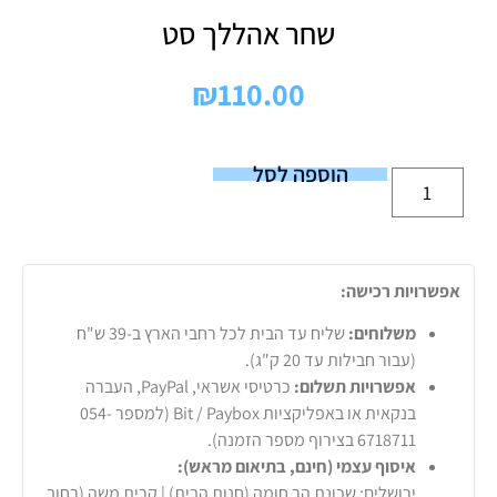
שחר אהללך סט
₪
110.00
הוספה לסל
אפשרויות רכישה:
משלוחים:
שליח עד הבית לכל רחבי הארץ ב-39 ש"ח
(עבור חבילות עד 20 ק"ג).
אפשרויות תשלום:
כרטיסי אשראי, PayPal, העברה
בנקאית או באפליקציות Bit / Paybox (למספר 054-
6718711 בצירוף מספר הזמנה).
איסוף עצמי (חינם, בתיאום מראש):
ירושלים: שכונת הר חומה (חנות הבית) | קרית משה (רחוב