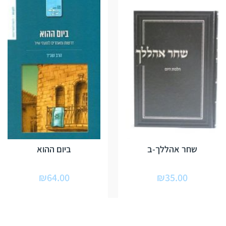
שחר אהללך-ב
ביום ההוא
₪
64.00
₪
35.00