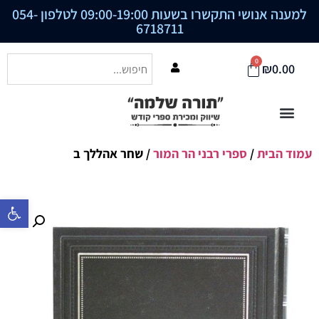
למענה אנושי התקשרו בשעות 09:00-19:00 לטלפון
054-
6718711
0
₪
0.00
עמוד הבית
/
ספרי רבני הר המור
/ שחר אהללך ב
פתח סרגל נ