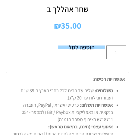
שחר אהללך ב
₪
35.00
הוספה לסל
אפשרויות רכישה:
משלוחים:
שליח עד הבית לכל רחבי הארץ ב-39 ש"ח
(עבור חבילות עד 20 ק"ג).
אפשרויות תשלום:
כרטיסי אשראי, PayPal, העברה
בנקאית או באפליקציות Bit / Paybox (למספר 054-
6718711 בצירוף מספר הזמנה).
איסוף עצמי (חינם, בתיאום מראש):
ירושלים: שכונת הר חומה (חנות הבית) | קרית משה (רחוב